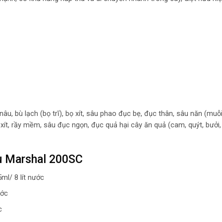
nâu, bù lạch (bọ trĩ), bọ xít, sâu phao đục bẹ, đục thân, sâu năn (muỗ
bọ xít, rầy mềm, sâu đục ngọn, đục quả hại cây ăn quả (cam, quýt, bưởi, 
u Marshal 200SC
ml/ 8 lít nước
ước
c