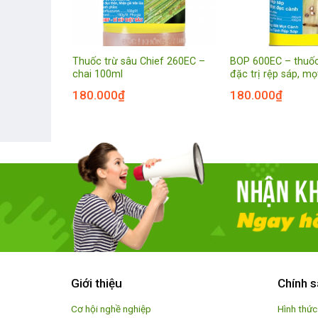
huốc trừ sâu
Thuốc trừ sâu Chief 260EC –
BOP 600EC – thuốc
chai 100ml
đặc trị rệp sáp, m
180.000
₫
180.000
₫
Giới thiệu
Chính s
Cơ hội nghề nghiệp
Hình thức