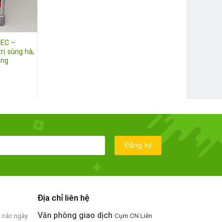
5EC –
rị sùng hà,
ang
Địa chỉ liên hệ
Văn phòng giao dịch
Cụm CN Liên
ả các ngày