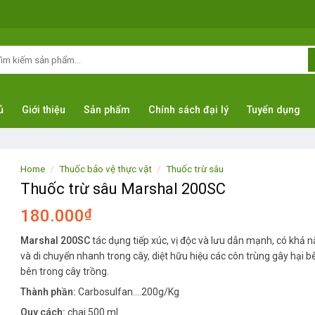
arch
:
ủ
Giới thiệu
Sản phẩm
Chính sách đại lý
Tuyển dụng
Home
/
Thuốc bảo vệ thực vật
/
Thuốc trừ sâu
Thuốc trừ sâu Marshal 200SC
180.000
₫
Marshal 200SC
tác dụng tiếp xúc, vị độc và lưu dẫn mạnh, có khả 
và di chuyển nhanh trong cây, diệt hữu hiệu các côn trùng gây hại b
bên trong cây trồng.
Thành phần:
Carbosulfan….200g/Kg
Quy cách:
chai 500 ml