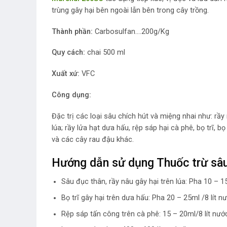
trùng gây hại bên ngoài lẫn bên trong cây trồng.
Thành phần:
Carbosulfan….200g/Kg
Quy cách:
chai 500 ml
Xuất xứ:
VFC
Công dụng:
Đặc trị các loại sâu chích hút và miệng nhai như: rầy 
lúa; rầy lửa hạt dưa hấu, rệp sáp hại cà phê, bọ trĩ, 
và các cây rau đậu khác.
Hướng dẫn sử dụng Thuốc trừ sâ
Sâu đục thân, rầy nâu gây hại trên lúa: Pha 10 – 15
Bọ trĩ gây hại trên dưa hấu: Pha 20 – 25ml /8 lít n
Rệp sáp tấn công trên cà phê: 15 – 20ml/8 lít nướ