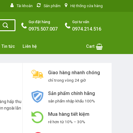
situs toto
Tài khoản
Sản phẩm
Hệ thống cửa hàng
Gọi đặt hàng
Gọi tư vấn
0975.507.007
0974.214.516
Tin tức
Liên hệ
Cart
Giao hàng nhanh chóng
chỉ trong vòng 24 giờ
Sản phẩm chính hãng
sản phẩm nhập khẩu 100%
năng hấp thu
ên ngoài lẫn
Mua hàng tiết kiệm
rẻ hơn từ 10% – 30%