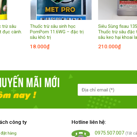
 trừ sâu
Thuốc trừ sâu sinh học
Siêu Sùng fisau 13
ọt đục cành.
PomPom 11.6WG – đặc trị
Thuốc trừ sâu đặc t
sâu khó trị
sâu keo hại khoai l
18.000
₫
210.000
₫
ách công ty
Hotline liên hệ:
0975.507.007
 đặt hàng
(Tất c