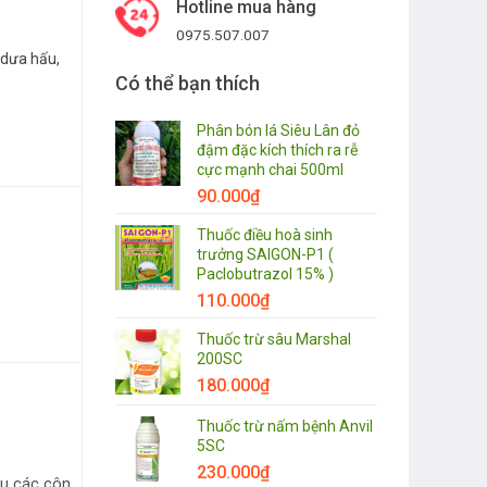
Hotline mua hàng
0975.507.007
 dưa hấu,
Có thể bạn thích
Phân bón lá Siêu Lân đỏ
đậm đặc kích thích ra rễ
cực mạnh chai 500ml
90.000
₫
Thuốc điều hoà sinh
trưởng SAIGON-P1 (
Paclobutrazol 15% )
110.000
₫
Thuốc trừ sâu Marshal
200SC
180.000
₫
Thuốc trừ nấm bệnh Anvil
5SC
230.000
₫
ệu các côn