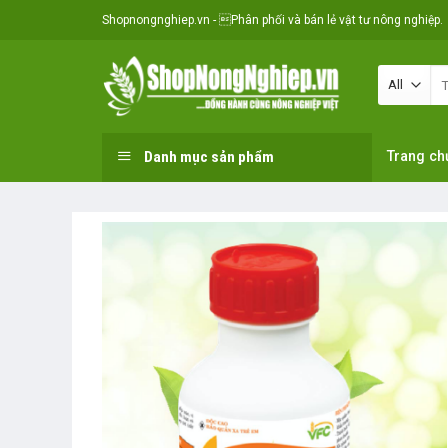
Skip
Shopnongnghiep.vn - Phân phối và bán lẻ vật tư nông nghiệp.
to
content
Se
for
Danh mục sản phẩm
Trang ch