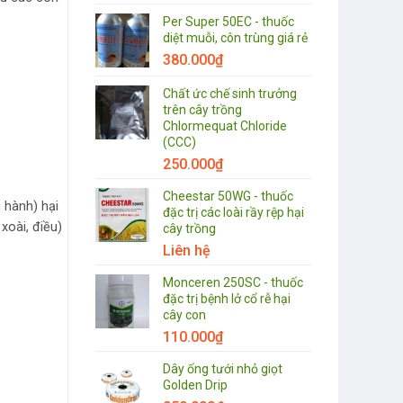
Per Super 50EC - thuốc
diệt muỗi, côn trùng giá rẻ
380.000
₫
Chất ức chế sinh trưởng
trên cây trồng
Chlormequat Chloride
(CCC)
250.000
₫
Cheestar 50WG - thuốc
i hành) hại
đặc trị các loài rầy rệp hại
xoài, điều)
cây trồng
Liên hệ
Monceren 250SC - thuốc
đặc trị bệnh lở cổ rễ hại
cây con
110.000
₫
Dây ống tưới nhỏ giọt
Golden Drip