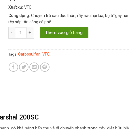
Xuất xứ:
VFC
Công dụng:
Chuyên trừ sâu đục thân, rầy nâu hại lúa, bọ trĩ gây hại
rệp sáp tấn công cà phê.
Thuốc trừ sâu Marshal 200SC quantity
Thêm vào giỏ hàng
Carbosulfan
VFC
Tags:
,
arshal 200SC
 mạnh, có khả năng hấp thu và di chuyển nhanh trong cây, diệt hữu hi