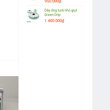
950.000
₫
Dây ống tưới nhỏ giọt
Green Drip
1.400.000
₫