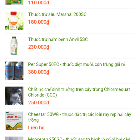
110.000
₫
Thuốc trừ sâu Marshal 200SC
180.000
₫
Thuốc trừ nấm bệnh Anvil 5SC
230.000
₫
Per Super 50EC - thuốc diệt muỗi, côn trùng giá rẻ
380.000
₫
Chất ức chế sinh trưởng trên cây trồng Chlormequat
Chloride (CCC)
250.000
₫
Cheestar 50WG - thuốc đặc trị các loài rầy rệp hại cây
trồng
Liên hệ
Monceren 250SC - thuốc đặc trị bệnh lở cổ rễ hại cây