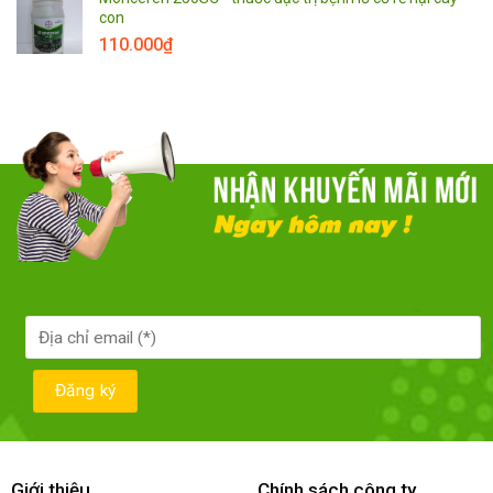
con
110.000
₫
Giới thiệu
Chính sách công ty