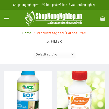
Skip
situs toto
Shopnongnghiep.vn - Phân phối và bán lẻ vật tư nông nghiệp.
to
content
Home
/
Products tagged “Carbosulfan”
FILTER