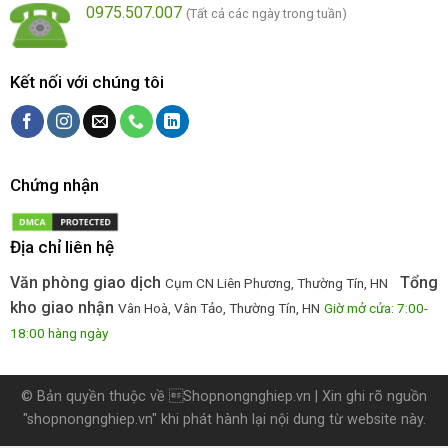
0975.507.007
(Tất cả các ngày trong tuần)
Kết nối với chúng tôi
Chứng nhận
Địa chỉ liên hệ
Văn phòng giao dịch
Tổng
Cụm CN Liên Phương, Thường Tín, HN
kho giao nhận
Vân Hoà, Vân Tảo, Thường Tín, HN
Giờ mở cửa: 7:00-
18:00 hàng ngày
© Bản quyền thuộc về
Shopnongnghiep.vn
| Xin ghi rõ nguồn
"shopnongnghiep.vn" khi phát hành lại nội dung từ website này.