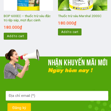
BOP 600EC – thuốc trừ sâu đặc
Thuốc trừ sâu Marshal 200SC
trị rệp sáp, mọt đục cành.
180.000
₫
180.000
₫
Add to cart
Add to cart