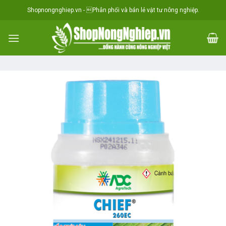
Skip
situs toto
Shopnongnghiep.vn - Phân phối và bán lẻ vật tư nông nghiệp.
to
content