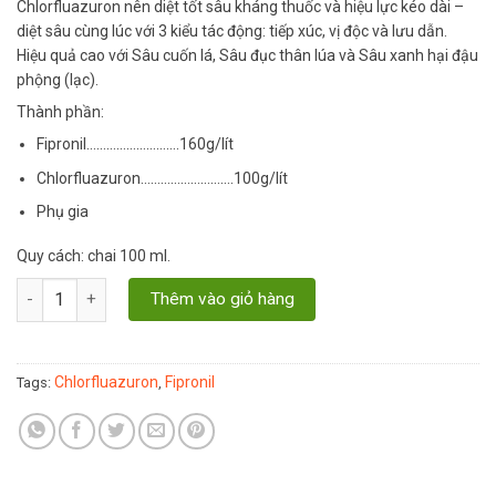
Chlorfluazuron nên diệt tốt sâu kháng thuốc và hiệu lực kéo dài –
diệt sâu cùng lúc với 3 kiểu tác động: tiếp xúc, vị độc và lưu dẫn.
Hiệu quả cao với Sâu cuốn lá, Sâu đục thân lúa và Sâu xanh hại đậu
phộng (lạc).
Thành phần:
Fipronil……………………….160g/lít
Chlorfluazuron……………………….100g/lít
Phụ gia
Quy cách: chai 100 ml.
Thuốc trừ sâu Chief 260EC - chai 100ml quantity
Thêm vào giỏ hàng
Chlorfluazuron
Fipronil
Tags:
,