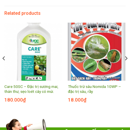
Related products
Care 50SC – Đặc trị sương mai,
Thuốc trừ sâu Nomida 10WP –
thán thư, sẹo loét cây có múi.
đặc trị sâu, rầy
180.000
₫
18.000
₫