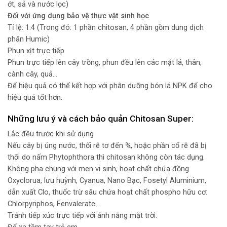
ớt, sả và nước lọc)
Đối với ứng dụng bảo vệ thực vật sinh học
Tỉ lệ: 1:4 (Trong đó: 1 phần chitosan, 4 phần gồm dung dịch
phân Humic)
Phun xịt trực tiếp
Phun trực tiếp lên cây trồng, phun đều lên các mặt lá, thân,
cành cây, quả…
Để hiệu quả có thể kết hợp với phân dưỡng bón lá NPK để cho
hiệu quả tốt hơn.
Những lưu ý và cách bảo quản Chitosan Super:
Lắc đều trước khi sử dụng
Nếu cây bị úng nước, thối rễ tơ đến ¾, hoặc phần cổ rễ đã bị
thối do nấm Phytophthora thì chitosan không còn tác dụng.
Không pha chung với men vi sinh, hoạt chất chứa đồng
Oxyclorua, lưu huỳnh, Cyanua, Nano Bạc, Fosetyl Aluminium,
dẫn xuất Clo, thuốc trừ sâu chứa hoạt chất phospho hữu cơ:
Chlorpyriphos, Fenvalerate…
Tránh tiếp xúc trực tiếp với ánh nắng mặt trời.