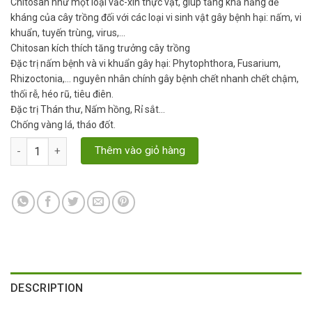
Chitosan như một loại vắc-xin thực vật, giúp tăng khả năng đề
kháng của cây trồng đối với các loại vi sinh vật gây bệnh hại: nấm, vi
khuẩn, tuyến trùng, virus,…
Chitosan kích thích tăng trưởng cây trồng
Đặc trị nấm bệnh và vi khuẩn gây hại: Phytophthora, Fusarium,
Rhizoctonia,… nguyên nhân chính gây bệnh chết nhanh chết chậm,
thối rễ, héo rũ, tiêu điên.
Đặc trị Thán thư, Nấm hồng, Rỉ sắt…
Chống vàng lá, tháo đốt.
Chitosan Super – Thuốc đặc trị tuyến trùng quantity
Thêm vào giỏ hàng
DESCRIPTION