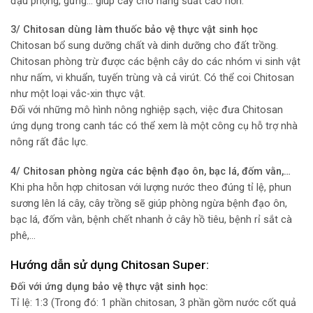
đậu phộng, gừng… giúp cây cho năng suất cao hơn.
3/ Chitosan dùng làm thuốc bảo vệ thực vật sinh học
Chitosan bổ sung dưỡng chất và dinh dưỡng cho đất trồng.
Chitosan phòng trừ được các bệnh cây do các nhóm vi sinh vật
như nấm, vi khuẩn, tuyến trùng và cả virút. Có thể coi Chitosan
như một loại vắc-xin thực vật.
Đối với những mô hình nông nghiệp sạch, việc đưa Chitosan
ứng dụng trong canh tác có thể xem là một công cụ hỗ trợ nhà
nông rất đắc lực.
4/ Chitosan phòng ngừa các bệnh đạo ôn, bạc lá, đốm vằn,…
Khi pha hỗn hợp chitosan với lượng nước theo đúng tỉ lệ, phun
sương lên lá cây, cây trồng sẽ giúp phòng ngừa bệnh đạo ôn,
bạc lá, đốm vằn, bệnh chết nhanh ở cây hồ tiêu, bệnh rỉ sắt cà
phê,…
Hướng dẫn sử dụng Chitosan Super:
Đối với ứng dụng bảo vệ thực vật sinh học:
Tỉ lệ: 1:3 (Trong đó: 1 phần chitosan, 3 phần gồm nước cốt quả