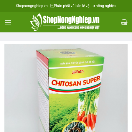
Skip
situs toto
Shopnongnghiep.vn - Phân phối và bán lẻ vật tư nông nghiệp.
to
content