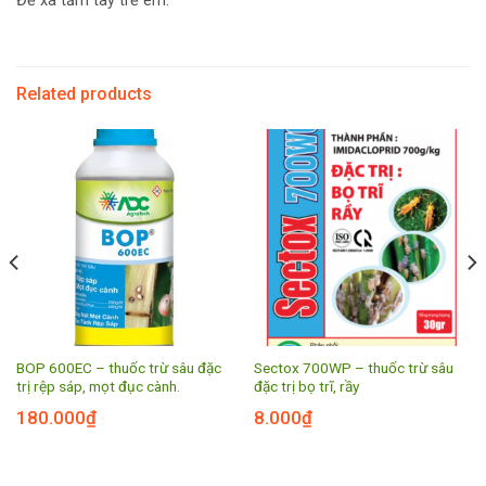
Để xa tầm tay trẻ em.
Related products
BOP 600EC – thuốc trừ sâu đặc
Sectox 700WP – thuốc trừ sâu
trị rệp sáp, mọt đục cành.
đặc trị bọ trĩ, rầy
180.000
₫
8.000
₫