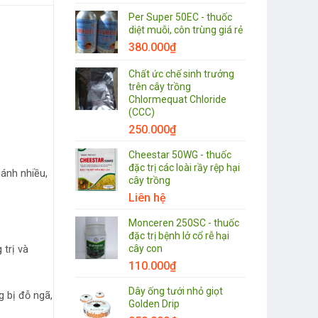
Per Super 50EC - thuốc
diệt muỗi, côn trùng giá rẻ
380.000
₫
Chất ức chế sinh trưởng
trên cây trồng
Chlormequat Chloride
(CCC)
250.000
₫
Cheestar 50WG - thuốc
đặc trị các loài rầy rệp hại
hánh nhiều,
cây trồng
Liên hệ
Monceren 250SC - thuốc
đặc trị bệnh lở cổ rễ hại
cây con
trị và
110.000
₫
Dây ống tưới nhỏ giọt
g bị đỗ ngã,
Golden Drip