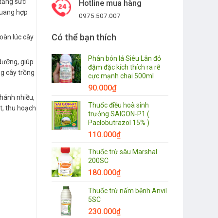
 tăng sức
Hotline mua hàng
quang hợp
0975.507.007
Có thể bạn thích
oàn lúc cây
Phân bón lá Siêu Lân đỏ
dưỡng, giúp
đậm đặc kích thích ra rễ
ng cây trồng
cực mạnh chai 500ml
90.000
₫
nhánh nhiều,
Thuốc điều hoà sinh
ất, thu hoạch
trưởng SAIGON-P1 (
Paclobutrazol 15% )
110.000
₫
Thuốc trừ sâu Marshal
200SC
180.000
₫
Thuốc trừ nấm bệnh Anvil
5SC
230.000
₫