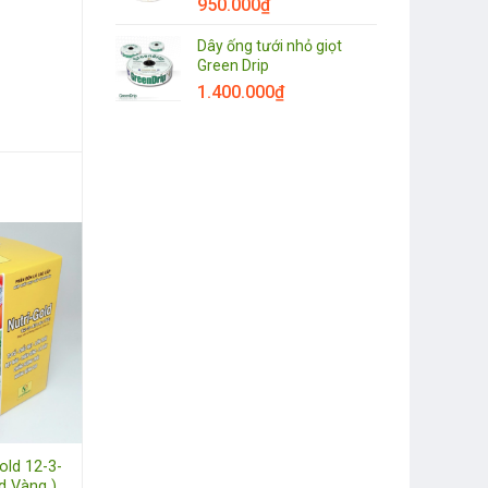
950.000
₫
Dây ống tưới nhỏ giọt
Green Drip
1.400.000
₫
old 12-3-
d Vàng ).