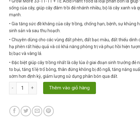
• Grow More 33-11-11 + TE Acid Plant food là loại phân bón lá giúp
sống của cây, giúp cây đâm trồi đẻ nhánh nhiều, bộ lá cây xanh và 
mạnh.
• Gia tăng sức đề kháng của cây trồng, chống hạn, bệnh, sự khủng h
sinh sản và sau thu hoạch.
• Chuyên dùng cho các vùng đất phèn, đất bạc màu, đất thiếu dinh 
hạ phèn rất hiệu quả và có khả năng phòng trị và phục hồi hiện tượ
bị bạc và vàng lá.
• Đặc biệt giúp cây trồng nhất là cây lúa ở giai đoạn sinh trưởng đẻ 
to bụi, tăng tỉ lệ trổ bông, thân đứng không bị đỗ ngã, tăng năng su
sớm hơn định kỳ, giảm lượng sử dụng phân bón qua đất.
Phân bón lá Grow More 33-11-11+TE Acid Plus quantity
Thêm vào giỏ hàng