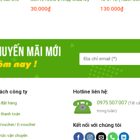
30.000
₫
130.000
₫
ách công ty
Hotline liên hệ:
0975.507.007
 đặt hàng
(Tất c
trong tuần)
 thanh toán
Kết nối với chúng tôi
Voucher/ E-voucher
hức vận chuyên