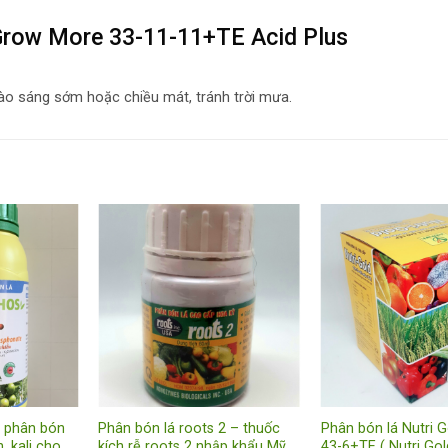
Grow More 33-11-11+TE Acid Plus
vào sáng sớm hoặc chiều mát, tránh trời mưa.
– phân bón
Phân bón lá roots 2 – thuốc
Phân bón lá Nutri G
, kali cho
kích rễ roots 2 nhập khẩu Mỹ
43-6+TE ( Nutri Gol