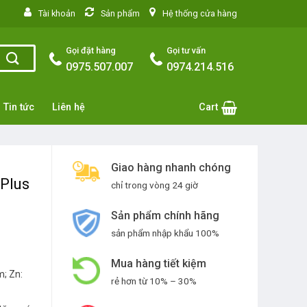
situs toto
Tài khoản
Sản phẩm
Hệ thống cửa hàng
Gọi đặt hàng
Gọi tư vấn
0975.507.007
0974.214.516
Tin tức
Liên hệ
Cart
Giao hàng nhanh chóng
Plus
chỉ trong vòng 24 giờ
Sản phẩm chính hãng
sản phẩm nhập khẩu 100%
Mua hàng tiết kiệm
m; Zn:
rẻ hơn từ 10% – 30%