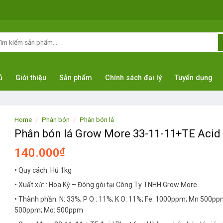
arch
:
ủ
Giới thiệu
Sản phẩm
Chính sách đại lý
Tuyển dụng
Home
/
Phân bón
/
Phân bón lá
Phân bón lá Grow More 33-11-11+TE Acid 
140.000
₫
• Quy cách: Hũ 1kg
• Xuất xứ: : Hoa Kỳ – Đóng gói tại Công Ty TNHH Grow More
• Thành phần: N: 33%; P O : 11%; K O: 11%; Fe: 1000ppm; Mn 500pp
500ppm; Mo: 500ppm