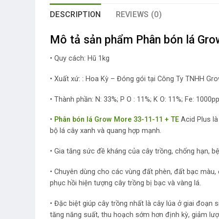
DESCRIPTION
REVIEWS (0)
Mô tả sản phẩm Phân bón lá Gro
• Quy cách: Hũ 1kg
• Xuất xứ: : Hoa Kỳ – Đóng gói tại Công Ty TNHH Gr
• Thành phần: N: 33%; P O : 11%; K O: 11%; Fe: 10
•
Phân bón lá Grow More 33-11-11 + TE
Acid Plus là
bộ lá cây xanh và quang hợp mạnh.
• Gia tăng sức đề kháng của cây trồng, chống hạn, b
• Chuyên dùng cho các vùng đất phèn, đất bạc màu, đ
phục hồi hiện tượng cây trồng bị bạc và vàng lá.
• Đặc biệt giúp cây trồng nhất là cây lúa ở giai đoạn 
tăng năng suất, thu hoạch sớm hơn định kỳ, giảm lư