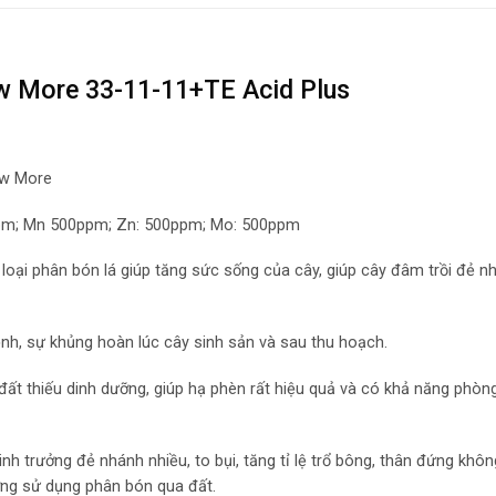
w More 33-11-11+TE Acid Plus
ow More
00ppm; Mn 500ppm; Zn: 500ppm; Mo: 500ppm
 loại phân bón lá giúp tăng sức sống của cây, giúp cây đâm trồi đẻ n
ệnh, sự khủng hoàn lúc cây sinh sản và sau thu hoạch.
ất thiếu dinh dưỡng, giúp hạ phèn rất hiệu quả và có khả năng phòng 
sinh trưởng đẻ nhánh nhiều, to bụi, tăng tỉ lệ trổ bông, thân đứng khôn
ợng sử dụng phân bón qua đất.