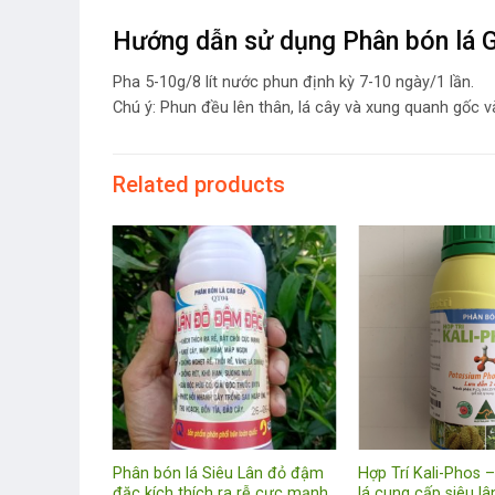
Hướng dẫn sử dụng Phân bón lá 
Pha 5-10g/8 lít nước phun định kỳ 7-10 ngày/1 lần.
Chú ý: Phun đều lên thân, lá cây và xung quanh gốc 
Related products
Gold 20-20-
Phân bón lá Siêu Lân đỏ đậm
Hợp Trí Kali-Phos 
 Xanh
đặc kích thích ra rễ cực mạnh
lá cung cấp siêu lân