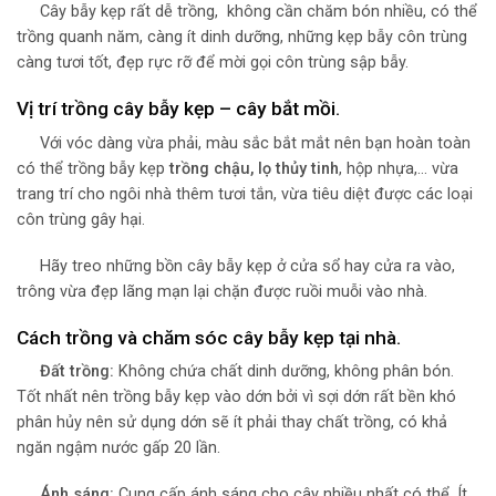
Cây bẫy kẹp rất dễ trồng, không cần chăm bón nhiều, có thể
trồng quanh năm, càng ít dinh dưỡng, những kẹp bẫy côn trùng
càng tươi tốt, đẹp rực rỡ để mời gọi côn trùng sập bẫy.
Vị trí trồng cây bẫy kẹp – cây bắt mồi.
Với vóc dàng vừa phải, màu sắc bắt mắt nên bạn hoàn toàn
có thể trồng bẫy kẹp
trồng chậu, lọ thủy tinh
, hộp nhựa,… vừa
trang trí cho ngôi nhà thêm tươi tắn, vừa tiêu diệt được các loại
côn trùng gây hại.
Hãy treo những bồn cây bẫy kẹp ở cửa sổ hay cửa ra vào,
trông vừa đẹp lãng mạn lại chặn được ruồi muỗi vào nhà.
Cách trồng và chăm sóc cây bẫy kẹp tại nhà.
Đất trồng:
Không chứa chất dinh dưỡng, không phân bón.
Tốt nhất nên trồng bẫy kẹp vào dớn bởi vì sợi dớn rất bền khó
phân hủy nên sử dụng dớn sẽ ít phải thay chất trồng, có khả
ngăn ngậm nước gấp 20 lần.
Ánh sáng:
Cung cấp ánh sáng cho cây nhiều nhất có thể. Ít