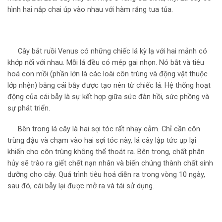
hình hai nắp chai úp vào nhau với hàm răng tua tủa.
Cây bắt ruồi Venus có những chiếc lá kỳ lạ với hai mảnh có
khớp nối với nhau. Mỗi lá đều có mép gai nhọn. Nó bắt và tiêu
hoá con mồi (phần lớn là các loài côn trùng và động vật thuộc
lớp nhện) bằng cái bẫy được tạo nên từ chiếc lá. Hệ thống hoạt
động của cái bẫy là sự kết hợp giữa sức đàn hồi, sức phồng và
sự phát triển.
Bên trong lá cây là hai sợi tóc rất nhạy cảm. Chỉ cần côn
trùng đậu và chạm vào hai sợi tóc này, lá cây lập tức ụp lại
khiến cho côn trùng không thể thoát ra. Bên trong, chất phân
hủy sẽ trào ra giết chết nạn nhân và biến chúng thành chất sinh
dưỡng cho cây. Quá trình tiêu hoá diễn ra trong vòng 10 ngày,
sau đó, cái bẫy lại được mở ra và tái sử dụng.