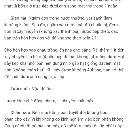
nhất là bốn giờ trực tiếp dưới anh sáng mặt trời trong 1 ngày.
Gieo hạt:
Ngâm dớn trong nước thường, vắt sạch (làm
khoảng 3 lần). Sau đó, ngâm vào nước cất đã chuẩn bị, đem
dớn đi xay nhuyễn (không xay thành bụi). Bước tiếp theo, các
bạn trộn hỗn hợp dớn với đá khoáng theo tỷ lệ 2:1.
Cho hỗn hợp vào chậu trồng, ấn nhẹ cho bằng. Rải thêm 1 ít dớn
xay nhuyễn lên bề mặt hỗn hợp để hạt không lọt xuống dưới. Hạt
bẫy kẹp khá nhỏ, bạn nên dùng nhíp gắp hạt giống đặt lên mặt
dớn (không chôn hạt). Khi cây được khoảng 4 tháng, bạn có thể
để chậu dưới ánh nắng trực tiếp.
Tưới nước:
Vừa đủ ẩm
Lưu ý:
Hạn chế động chạm, di chuyển chậu cây.
Chăm sóc:
Nếu mới trồng, bạn
tuyệt đối không bón
phân
cho cây. Vì khi không có kinh nghiệm việc bón phân không
đúng cách rất có hại cho cây, có thể làm cháy rễ cây, chết cây.