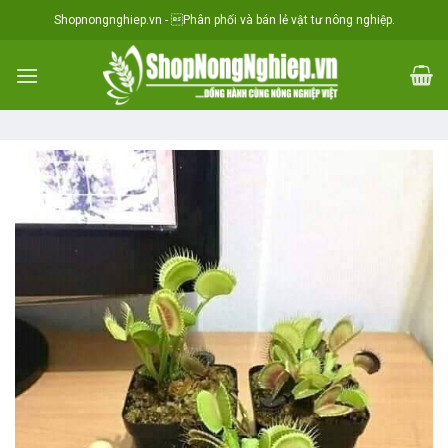
Skip
situs toto
Shopnongnghiep.vn - Phân phối và bán lẻ vật tư nông nghiệp.
to
content