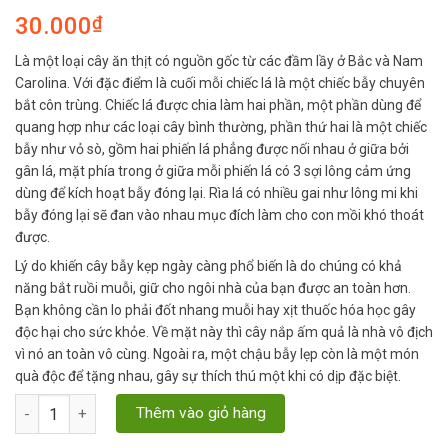
30.000
₫
Là một loại cây ăn thịt có nguồn gốc từ các đầm lầy ở Bắc và Nam
Carolina. Với đặc điểm là cuối mỗi chiếc lá là một chiếc bẫy chuyên
bắt côn trùng. Chiếc lá được chia làm hai phần, một phần dùng để
quang hợp như các loại cây bình thường, phần thứ hai là một chiếc
bẫy như vỏ sò, gồm hai phiến lá phẳng được nối nhau ở giữa bởi
gân lá, mặt phía trong ở giữa mỗi phiến lá có 3 sợi lông cảm ứng
dùng để kích hoạt bẫy đóng lại. Rìa lá có nhiều gai như lông mi khi
bẫy đóng lại sẽ đan vào nhau mục đích làm cho con mồi khó thoát
được.
Lý do khiến cây bẫy kẹp ngày càng phổ biến là do chúng có khả
năng bắt ruồi muỗi, giữ cho ngôi nhà của bạn được an toàn hơn.
Bạn không cần lo phải đốt nhang muỗi hay xịt thuốc hóa học gây
độc hại cho sức khỏe. Về mặt này thì cây nắp ấm quả là nhà vô địch
vì nó an toàn vô cùng. Ngoài ra, một chậu bẫy lẹp còn là một món
quà độc để tặng nhau, gây sự thích thú một khi có dịp đặc biệt.
Hạt giống cây bẫy kẹp - cây bắt mồi quantity
Thêm vào giỏ hàng