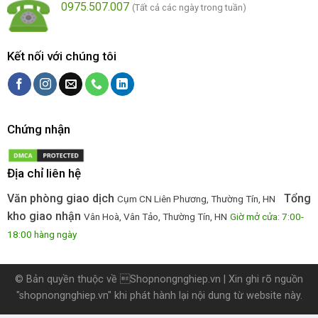
0975.507.007
(Tất cả các ngày trong tuần)
Kết nối với chúng tôi
Chứng nhận
Địa chỉ liên hệ
Văn phòng giao dịch
Tổng
Cụm CN Liên Phương, Thường Tín, HN
kho giao nhận
Vân Hoà, Vân Tảo, Thường Tín, HN
Giờ mở cửa: 7:00-
18:00 hàng ngày
© Bản quyền thuộc về
Shopnongnghiep.vn
| Xin ghi rõ nguồn
"shopnongnghiep.vn" khi phát hành lại nội dung từ website này.