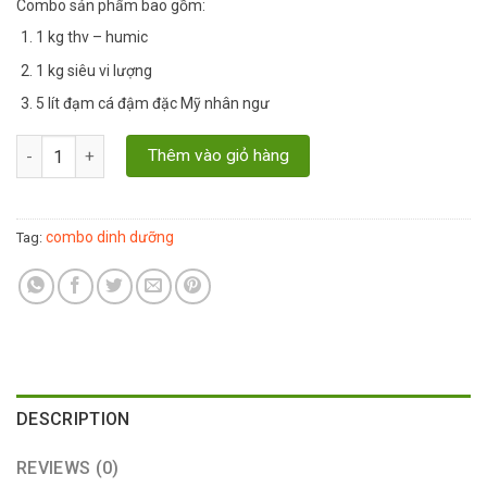
Combo sản phẩm bao gồm:
1 kg thv – humic
1 kg siêu vi lượng
5 lít đạm cá đậm đặc Mỹ nhân ngư
Combo dinh dưỡng chăm sóc Đào, Mai, Quất chậu quantity
Thêm vào giỏ hàng
combo dinh dưỡng
Tag:
DESCRIPTION
REVIEWS (0)