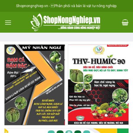
Skip
situs toto
Shopnongnghiep.vn - Phân phối và bán lẻ vật tư nông nghiệp.
to
content