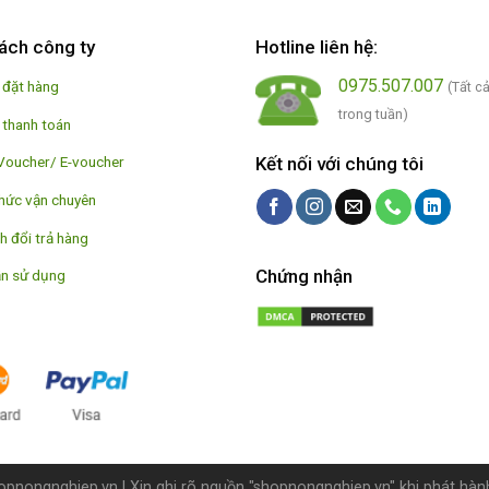
ách công ty
Hotline liên hệ:
0975.507.007
 đặt hàng
(Tất c
trong tuần)
 thanh toán
Kết nối với chúng tôi
Voucher/ E-voucher
hức vận chuyên
h đổi trả hàng
Chứng nhận
n sử dụng
pnongnghiep.vn
| Xin ghi rõ nguồn "shopnongnghiep.vn" khi phát hành