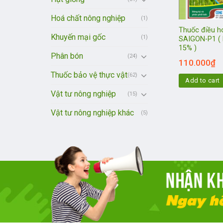
Hoá chất nông nghiệp
(1)
Thuốc điều h
Khuyến mại gốc
(1)
SAIGON-P1 ( 
15% )
Phân bón
(24)
110.000
₫
Thuốc bảo vệ thực vật
(62)
Add to cart
Vật tư nông nghiệp
(15)
Vật tư nông nghiệp khác
(5)