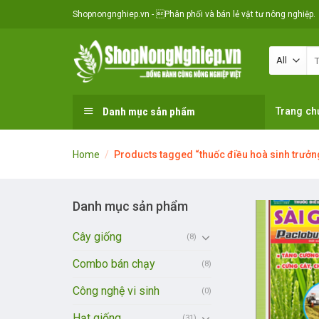
Skip
Shopnongnghiep.vn - Phân phối và bán lẻ vật tư nông nghiệp.
to
content
Se
for
Danh mục sản phẩm
Trang ch
Home
/
Products tagged “thuốc điều hoà sinh trưởn
Danh mục sản phẩm
Cây giống
(8)
Combo bán chạy
(8)
Công nghệ vi sinh
(0)
Hạt giống
(31)