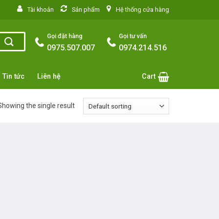
situs toto
Tài khoản
Sản phẩm
Hệ thống cửa hàng
Gọi đặt hàng
Gọi tư vấn
0975.507.007
0974.214.516
Tin tức
Liên hệ
Cart
Showing the single result