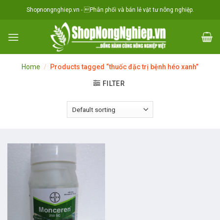
Skip
situs toto
Shopnongnghiep.vn - Phân phối và bán lẻ vật tư nông nghiệp.
to
content
Home
/
Products tagged “thuốc đặc trị bệnh héo xanh”
FILTER