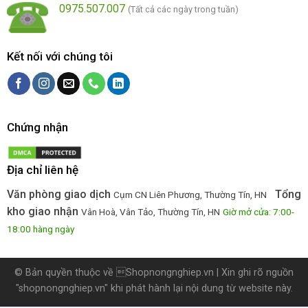
0975.507.007
(Tất cả các ngày trong tuần)
Kết nối với chúng tôi
Chứng nhận
Địa chỉ liên hệ
Văn phòng giao dịch
Tổng
Cụm CN Liên Phương, Thường Tín, HN
kho giao nhận
Vân Hoà, Vân Tảo, Thường Tín, HN
Giờ mở cửa: 7:00-
18:00 hàng ngày
© Bản quyền thuộc về
Shopnongnghiep.vn
| Xin ghi rõ nguồn
"shopnongnghiep.vn" khi phát hành lại nội dung từ website này.