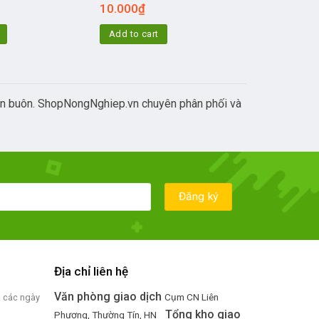
10.000
₫
Add to cart
 bán buôn. ShopNongNghiep.vn chuyên phân phối và
Địa chỉ liên hệ
Văn phòng giao dịch
Cụm CN Liên
ả các ngày
Tổng kho giao
Phương, Thường Tín, HN