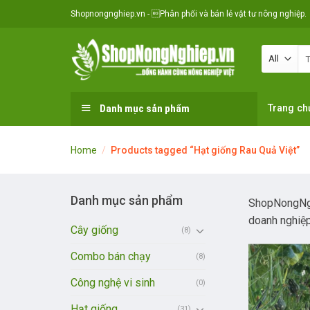
Skip
Shopnongnghiep.vn - Phân phối và bán lẻ vật tư nông nghiệp.
to
content
Se
for
Danh mục sản phẩm
Trang ch
Home
/
Products tagged “Hạt giống Rau Quả Việt”
Danh mục sản phẩm
ShopNongNghi
doanh nghiệp
Cây giống
(8)
Combo bán chạy
(8)
Công nghệ vi sinh
(0)
Hạt giống
(31)