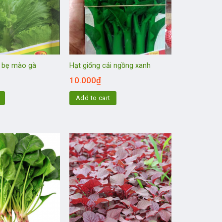
i bẹ mào gà
Hạt giống cải ngồng xanh
10.000
₫
Add to cart