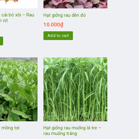
 cải bó xôi – Rau
Hạt giống rau dền đỏ
n vịt
10.000
₫
Add to cart
u mồng tơi
Hạt giống rau muống lá tre –
rau muống trắng