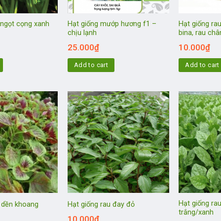
 ngọt cọng xanh
Hạt giống mướp hương f1 –
Hạt giống rau
chịu lạnh
bina, rau châ
25.000
₫
10.000
₫
Add to cart
Add to cart
Hạt giống ra
u dền khoang
Hạt giống rau đay đỏ
trắng/xanh
10.000
₫