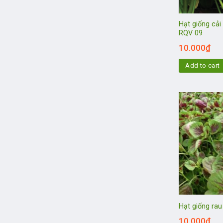
Hạt giống cải
RQV 09
10.000
₫
Add to cart
Hạt giống ra
10.000
₫