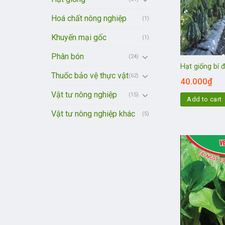
Hoá chất nông nghiệp
(1)
Khuyến mại gốc
(1)
Phân bón
(24)
Hạt giống bí 
Thuốc bảo vệ thực vật
(62)
40.000
₫
Vật tư nông nghiệp
(15)
Add to cart
Vật tư nông nghiệp khác
(5)