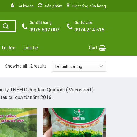
situs toto
Tài khoản
Sản phẩm
Hệ thống cửa hàng
Gọi đặt hàng
Gọi tư vấn
0975.507.007
0974.214.516
Tin tức
Liên hệ
Cart
Showing all 12 results
ng ty TNHH Giống Rau Quả Việt ( Vecoseed )-
 rau củ quả từ năm 2016.