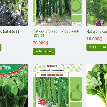
Hạt giống bí sặt – bí đao xanh
đỏ hạt đậu f1
Hạt giống cả
RQV 99
10.000
₫
70.000
₫
Add to cart
Add to cart